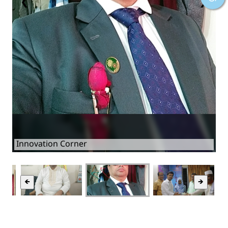
❮
❯
Innovation Corner
🡸
🡺