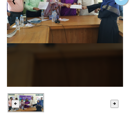
❮
❯
🡸
🡺